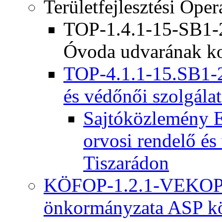
Területfejlesztési Ope
TOP-1.4.1-15-SB1-2
Óvoda udvarának ko
TOP-4.1.1-15.SB1-2
és védőnői szolgálat
Sajtóközlemény E
orvosi rendelő és
Tiszarádon
KÖFOP-1.2.1-VEKOP-
önkormányzata ASP kö