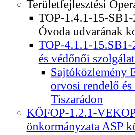
Területfejlesztési Ope
TOP-1.4.1-15-SB1-2
Óvoda udvarának ko
TOP-4.1.1-15.SB1-2
és védőnői szolgálat
Sajtóközlemény E
orvosi rendelő és
Tiszarádon
KÖFOP-1.2.1-VEKOP-
önkormányzata ASP kö