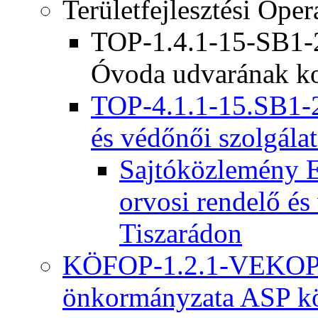
Területfejlesztési Ope
TOP-1.4.1-15-SB1-2
Óvoda udvarának ko
TOP-4.1.1-15.SB1-2
és védőnői szolgálat
Sajtóközlemény E
orvosi rendelő és
Tiszarádon
KÖFOP-1.2.1-VEKOP-
önkormányzata ASP kö