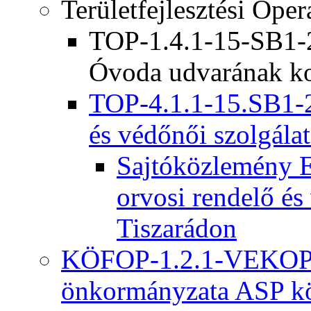
Területfejlesztési Ope
TOP-1.4.1-15-SB1-2
Óvoda udvarának ko
TOP-4.1.1-15.SB1-2
és védőnői szolgálat
Sajtóközlemény E
orvosi rendelő és
Tiszarádon
KÖFOP-1.2.1-VEKOP-
önkormányzata ASP kö