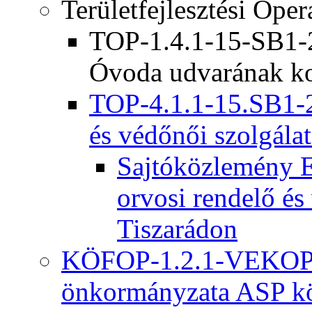
Területfejlesztési Ope
TOP-1.4.1-15-SB1-2
Óvoda udvarának ko
TOP-4.1.1-15.SB1-2
és védőnői szolgálat
Sajtóközlemény E
orvosi rendelő és
Tiszarádon
KÖFOP-1.2.1-VEKOP-
önkormányzata ASP kö