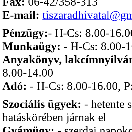
Fax:
06-42/358-313
E-mail:
tiszaradhivatal@g
Pénzügy:
- H-Cs: 8.00-16.0
Munkaügy:
- H-Cs: 8.00-1
Anyakönyv, lakcímnyilván
8.00-14.00
Adó:
- H-Cs: 8.00-16.00, P
Szociális ügyek:
- hetente s
hatáskörében járnak el
Gyámügy:
- szerdai napok