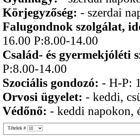
Körjegyzőség:
- szerdai n
Falugondnok szolgálat, idő
16.00 P:8.00-14.00
Család- és gyermekjóléti s
P:8.00-14.00
Szociális gondozó:
- H-P: 
Orvosi ügyelet:
- keddi, cs
Védőnő:
- keddi napokon, é
Tételek #