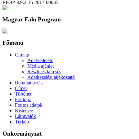
EFOP-3.9.2-16-2017-00035
Magyar Falu Program
Főmenü
Címlap
Adatvédelem
Média ajánlat
Részletes keresés
Adatkezelési tájékoztató
Bemutatkozás
Címer
Történet
Földrajz
Fontos adatok
Kistérség
Látnivalók
Térkép
Önkormányzat