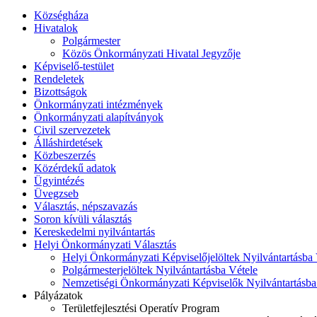
Községháza
Hivatalok
Polgármester
Közös Önkormányzati Hivatal Jegyzője
Képviselő-testület
Rendeletek
Bizottságok
Önkormányzati intézmények
Önkormányzati alapítványok
Civil szervezetek
Álláshirdetések
Közbeszerzés
Közérdekű adatok
Ügyintézés
Üvegzseb
Választás, népszavazás
Soron kívüli választás
Kereskedelmi nyilvántartás
Helyi Önkormányzati Választás
Helyi Önkormányzati Képviselőjelöltek Nyilvántartásba 
Polgármesterjelöltek Nyilvántartásba Vétele
Nemzetiségi Önkormányzati Képviselők Nyilvántartásba
Pályázatok
Területfejlesztési Operatív Program