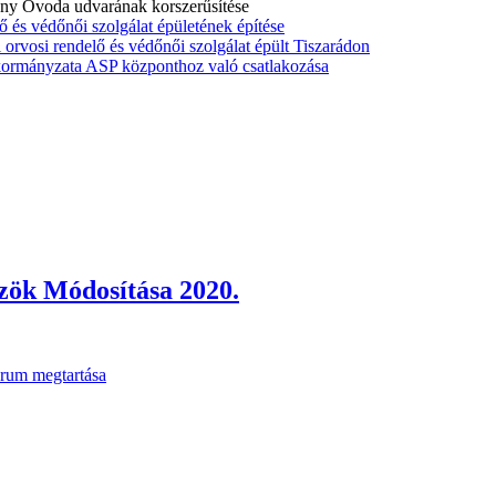
ny Óvoda udvarának korszerűsítése
és védőnői szolgálat épületének építése
orvosi rendelő és védőnői szolgálat épült Tiszarádon
mányzata ASP központhoz való csatlakozása
zök Módosítása 2020.
fórum megtartása