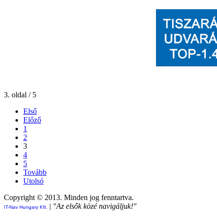
3. oldal / 5
Első
Előző
1
2
3
4
5
Tovább
Utolsó
Copyright © 2013. Minden jog fenntartva.
|
"Az elsők közé navigáljuk!"
IT-Nav Hungary Kft.