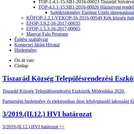
TOP-1.4.1-15-SB1-2016-00023 Tiszarád Szivárvá
TOP-4.1.1-15.SB1-2016-00026 Háziorvosi rendelő 
Sajtóközlemény Európai Uniós támogatással 
KÖFOP-1.2.1-VEKOP-16-2016-00549 Kék község önkor
EFOP-3.9.2-16-2017-00035
EFOP-1.5.3-16-2017-00065
Magyar Falu Program
Építési szabályzat
Kemecsei Járási Hivatal
Hirdetmény
Ön itt van:
Címlap
Tiszarád Község Településrendezési Eszkö
Tiszarád Község Településrendezési Eszközök Módosítása 2020.
Partnerségi hirdetmény és elektronikus úton lefolytatandó lakossági 
3/2019.(II.12.) HVI határozat
3/2019.(II.12.) HVI határozat >>